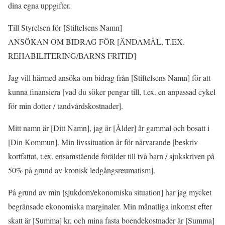
dina egna uppgifter.
Till Styrelsen för [Stiftelsens Namn]
ANSÖKAN OM BIDRAG FÖR [ÄNDAMÅL, T.EX.
REHABILITERING/BARNS FRITID]
Jag vill härmed ansöka om bidrag från [Stiftelsens Namn] för att
kunna finansiera [vad du söker pengar till, t.ex. en anpassad cykel
för min dotter / tandvårdskostnader].
Mitt namn är [Ditt Namn], jag är [Ålder] år gammal och bosatt i
[Din Kommun]. Min livssituation är för närvarande [beskriv
kortfattat, t.ex. ensamstående förälder till två barn / sjukskriven på
50% på grund av kronisk ledgångsreumatism].
På grund av min [sjukdom/ekonomiska situation] har jag mycket
begränsade ekonomiska marginaler. Min månatliga inkomst efter
skatt är [Summa] kr, och mina fasta boendekostnader är [Summa]