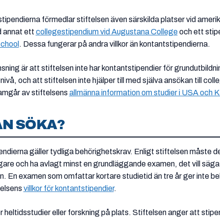
tipendierna förmedlar stiftelsen även särskilda platser vid amer
d annat ett
collegestipendium vid Augustana College
och ett stip
School
. Dessa fungerar på andra villkor än kontantstipendierna.
sning är att stiftelsen inte har kontantstipendier för grundutbildn
vå, och att stiftelsen inte hjälper till med själva ansökan till coll
amgår av stiftelsens
allmänna information om studier i USA och 
AN SÖKA?
endierna gäller tydliga behörighetskrav. Enligt stiftelsen måste 
re och ha avlagt minst en grundläggande examen, det vill säga
 En examen som omfattar kortare studietid än tre år ger inte be
telsens
villkor för kontantstipendier
.
r heltidsstudier eller forskning på plats. Stiftelsen anger att stip