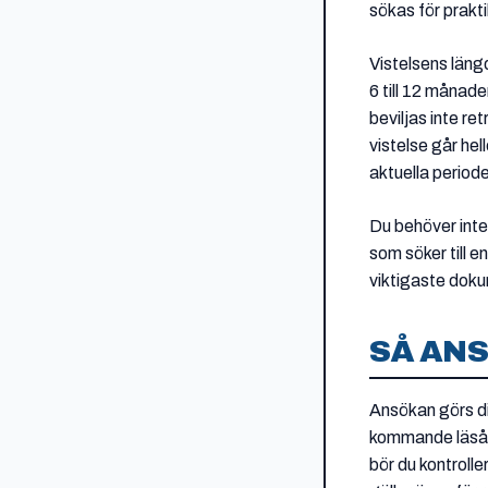
sökas för prakti
Vistelsens längd
6 till 12 månad
beviljas inte re
vistelse går hell
aktuella period
Du behöver inte 
som söker till e
viktigaste dokum
SÅ AN
Ansökan görs di
kommande läsår
bör du kontroll