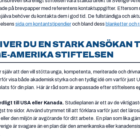
breven ska enligt stiftelsen vara ställda direkt till Sverige-Ame
ade på brevpapper med referentens kontaktuppgifter. Eftersom 
själva behöver du kontakta dem i god tid. De fullständiga och aktu
ftelsens
sida om kontantstipendier
och bland dess
blanketter och 
IVER DU EN STARK ANSÖKAN T
E-AMERIKA STIFTELSEN
 själv att den vill stötta unga, kompetenta, meriterade och drivn
för visa både akademisk styrka och en tydlig idé om varför just U
lats för din plan. Här är råd som är anpassade efter stiftelsens e
dligt till USA eller Kanada.
Studieplanen är ett av de viktiga
st tre sidor. Använd utrymmet till att förklara varför just det läro
ller den miljön är avgörande för ditt arbete. En plan som lika gä
erige är svagare än en plan där den amerikanska eller kanadensis
.