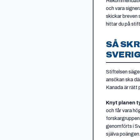
Rekommendations
och vara signer
skickar breven 
hittar du på sti
SÅ SKR
SVERIG
Stiftelsen säger
ansökan ska där
Kanada är rätt p
Knyt planen ty
och får vara hög
forskargruppen e
genomförts i Sv
själva poängen