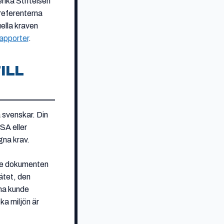
rika Stiftelsen
referenterna
ella kraven
rapporter
.
ILL
a svenskar. Din
SA eller
gna krav.
ste dokumenten
sätet, den
rna kunde
ka miljön är