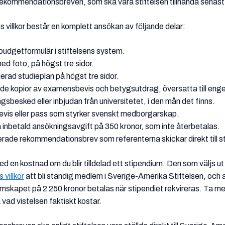
 rekommendationsbreven, som ska vara stiftelsen tillhanda sena
ns villkor består en komplett ansökan av följande delar:
t budgetformulär i stiftelsens system.
ed foto, på högst tre sidor.
erad studieplan på högst tre sidor.
de kopior av examensbevis och betygsutdrag, översatta till enge
sbesked eller inbjudan från universitetet, i den mån det finns.
vis eller pass som styrker svenskt medborgarskap.
å inbetald ansökningsavgift på 350 kronor, som inte återbetalas.
erade rekommendationsbrev som referenterna skickar direkt till st
 en kostnad om du blir tilldelad ett stipendium. Den som väljs ut 
 villkor
att bli ständig medlem i Sverige-Amerika Stiftelsen, och a
skapet på 2 250 kronor betalas när stipendiet rekvireras. Ta m
 vad vistelsen faktiskt kostar.