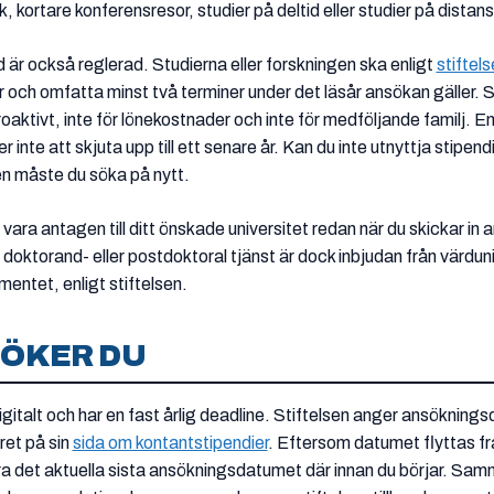
k, kortare konferensresor, studier på deltid eller studier på distans
 är också reglerad. Studierna eller forskningen ska enligt
stiftels
er och omfatta minst två terminer under det läsår ansökan gäller. 
troaktivt, inte för lönekostnader och inte för medföljande familj. E
er inte att skjuta upp till ett senare år. Kan du inte utnyttja stipen
en måste du söka på nytt.
vara antagen till ditt önskade universitet redan när du skickar in
n doktorand- eller postdoktoral tjänst är dock inbjudan från värdun
entet, enligt stiftelsen.
SÖKER DU
gitalt och har en fast årlig deadline. Stiftelsen anger ansökning
et på sin
sida om kontantstipendier
. Eftersom datumet flyttas fr
era det aktuella sista ansökningsdatumet där innan du börjar. Sa