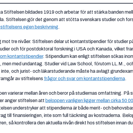
 Stiftelsen bildades 1919 och arbetar för att stärka banden mel
 Stiftelsen gör det genom att stötta svenskars studier och fors
t
stiftelsens egen beskrivning
.
g mot tre nivåer. Stiftelsen delar ut kontantstipendier för studier 
udier och för postdoktoral forskning i USA och Kanada, vilket fr
 om kontantstipendier
. Stipendium kan enligt stiftelsen sökas inom
men med undantag. Studier vid Law School, förutom LL.M., och
nte, och jurist- och läkarstuderande måste ha avlagt grundexam
ramgår av stiftelsens
frågor och svar om kontantstipendierna
.
en varierar mellan åren och beror på studiernas omfattning. På s
er anger stiftelsen att
beloppen vanligen ligger mellan cirka 50 0
ftelsen understryker att stipendierna är både merit- och behovsb
ag till finansieringen, inte som full täckning av kostnaderna. Bel
en, så kontrollera den aktuella nivån direkt hos stiftelsen innan du