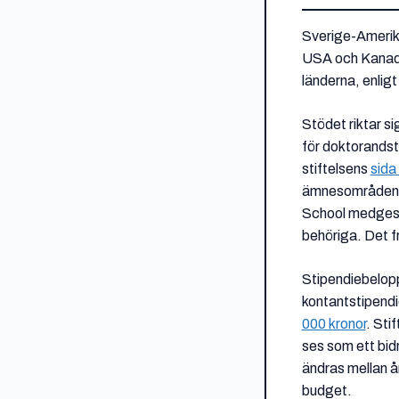
Sverige-Amerika
USA och Kanada.
länderna, enlig
Stödet riktar si
för doktorandst
stiftelsens
sida
ämnesområden, 
School medges i
behöriga. Det f
Stipendiebelopp
kontantstipendi
000 kronor
. Sti
ses som ett bidr
ändras mellan år
budget.