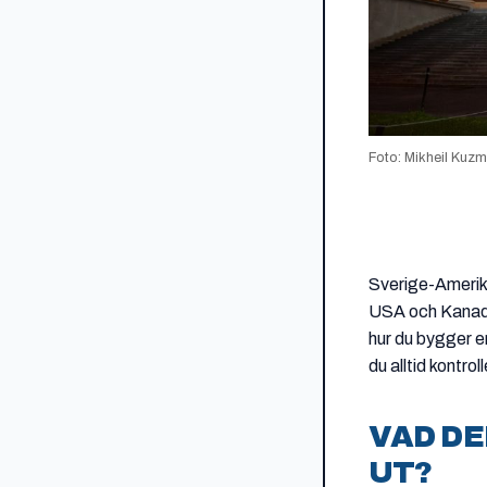
Foto: Mikheil Kuzm
Sverige-Amerika 
USA och Kanada.
hur du bygger e
du alltid kontrol
VAD DE
UT?