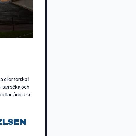
 eller forska i
m kan söka och
mellan åren bör
ELSEN