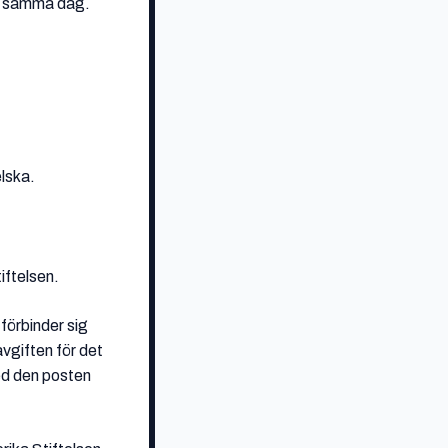
st samma dag.
lska.
iftelsen.
förbinder sig
vgiften för det
ed den posten