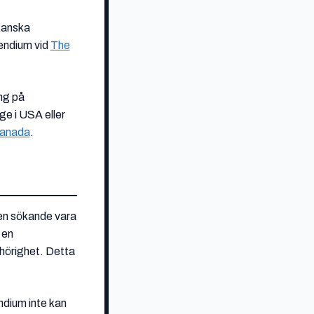
ikanska
endium vid
The
ing på
ege i USA eller
Kanada
.
den sökande vara
 en
hörighet. Detta
endium inte kan