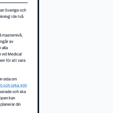
lan Sverige och
kning i de två
på masternivå,
amgår av
 alla
 vid Medical
en för att vara
in sida om
00 och cirka 400
aserade och ska
oppen kan
 planerar din