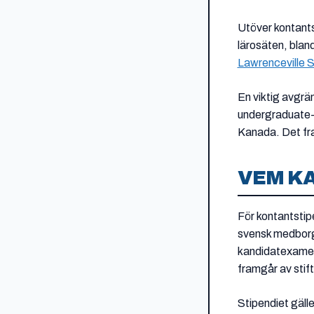
Utöver kontants
lärosäten, blan
Lawrenceville 
En viktig avgrän
undergraduate-ni
Kanada. Det fr
VEM K
För kontantstip
svensk medborga
kandidatexamen.
framgår av stif
Stipendiet gälle