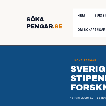
Hoppa
till
innehåll
HEM
GUIDE
SÖKA
PENGAR
OM SÖKAPENGAR
← SÖKA PENGAR
SVERIG
STIPEN
FORSKN
16 juni 2026
av
Redakt