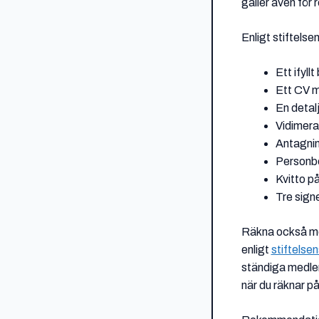
gäller även för
Enligt stiftelse
Ett ifyll
Ett CV m
En detalj
Vidimera
Antagning
Personbe
Kvitto p
Tre sign
Räkna också med
enligt
stiftelsens
ständiga medlem
när du räknar på