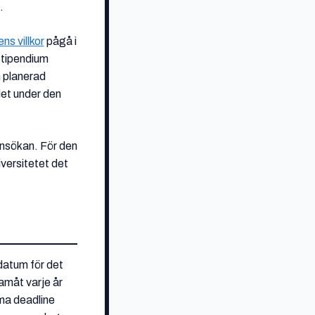
.
ens villkor
pågå i
Stipendium
n planerad
diet under den
 ansökan. För den
iversitetet det
sdatum för det
amåt varje år
mma deadline